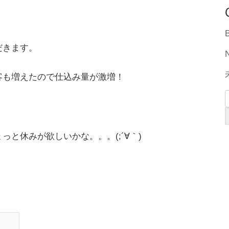
だきます。
客も増えたので仕込み量が激増！
と休みが欲しいかな。。。(;´∀｀)