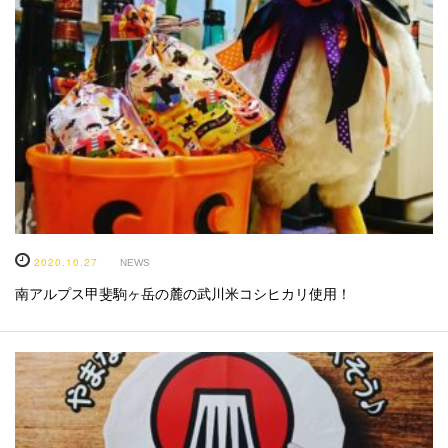
2020.10.27
NEWS
南アルプス甲斐駒ヶ岳の麓の武川米コシヒカリ使用！