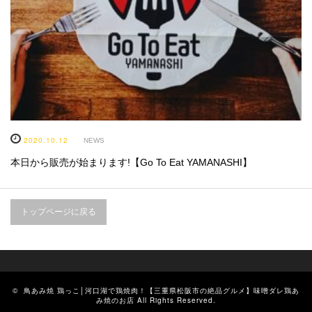
2020.10.12
NEWS
本日から販売が始まります!【Go To Eat YAMANASHI】
トップページに戻る
©
鳥あみ焼 鶏っこ│河口湖で鶏焼肉！【三重県松阪市の絶品グルメ】味噌ダレ鶏あ
み焼のお店
All Rights Reserved.