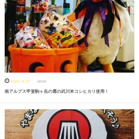
2020.10.27
NEWS
南アルプス甲斐駒ヶ岳の麓の武川米コシヒカリ使用！