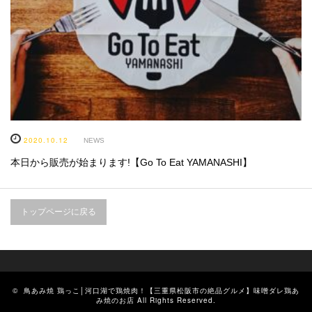
2020.10.12
NEWS
本日から販売が始まります!【Go To Eat YAMANASHI】
トップページに戻る
©
鳥あみ焼 鶏っこ│河口湖で鶏焼肉！【三重県松阪市の絶品グルメ】味噌ダレ鶏あ
み焼のお店
All Rights Reserved.